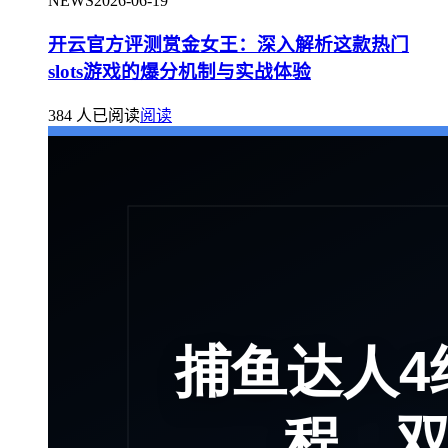
NEWS
2026-06-19
开云官方评测赏金女王：深入解析这款热门
slots游戏的爆分机制与实战体验
384 人已阅读
阅读