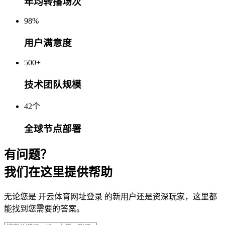
年均转播场次
98%
用户满意度
500+
技术团队规模
42个
全球节点部署
有问题？
我们在这里提供帮助
无论您是 开云体育网址登录 的新用户还是资深玩家，这里都
能找到您需要的答案。