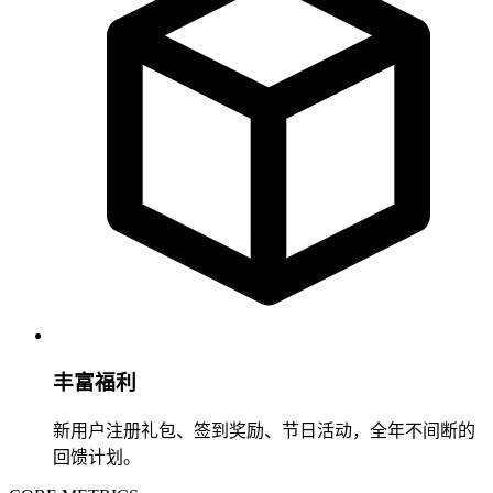
丰富福利
新用户注册礼包、签到奖励、节日活动，全年不间断的
回馈计划。