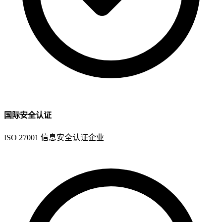
国际安全认证
ISO 27001 信息安全认证企业