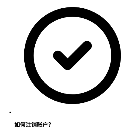
如何注销账户？