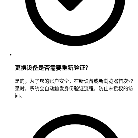
更换设备是否需要重新验证？
是的。为了您的账户安全，在新设备或新浏览器首次登
录时，系统会自动触发身份验证流程，防止未授权的访
问。