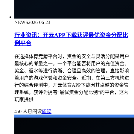
NEWS
2026-06-23
行业资讯：开云APP下载获评最优资金分配比
例平台
在选择体育竞猜平台时，资金的安全与灵活分配是用户
最核心的考量之一。一个平台能否将用户的充值资金、
奖金、返水等进行清晰、合理且高效的管理，直接影响
着用户的游戏体验和资金安全。近期，在第三方机构进
行的综合评测中，开云体育APP下载因其卓越的资金管
理系统，获评为拥有“最优资金分配比例”的平台，这为
玩家提供
450 人已阅读
阅读