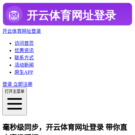
开云体育网址登录
访问首页
优惠资讯
联系方式
活动新闻
原生APP
登录
立即注册
打开主菜单
毫秒级同步，
开云体育网址登录
带你直