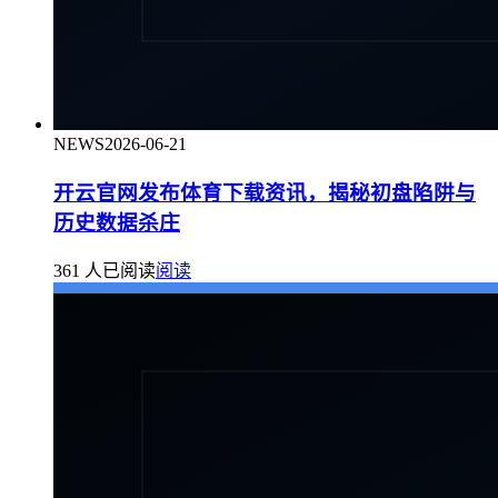
NEWS
2026-06-21
开云官网发布体育下载资讯，揭秘初盘陷阱与
历史数据杀庄
361 人已阅读
阅读