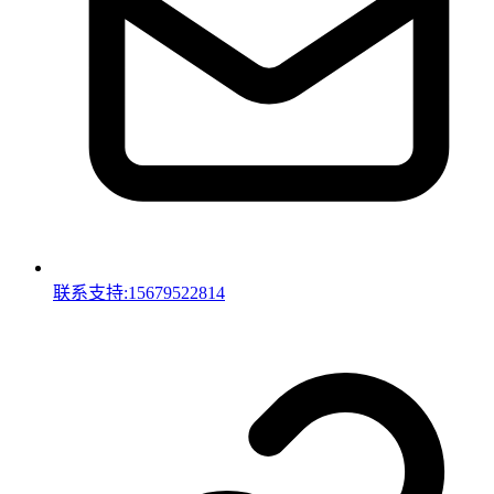
联系支持:15679522814