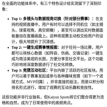
在全面的功能体系中，有三个特色设计给实测留下了深刻印
象：
Top 1: 多镜头与数据视角切换（针对部分赛事）：
在支
持的视频直播中，用户有时可以选择不同机位（如主镜
头、球星视角、高空俯瞰），甚至可以调出实时数据面
板叠加在直播画面上。这种将观赛主动权交给用户的设
计，极大地提升了沉浸感。
Top 2: 一键生成赛事情报图：
对于任何一场比赛，用户
都可以将核心数据（如阵容、伤病、交锋记录）一键生
成为简洁美观的长图，方便分享至社交平台。这个功能
巧妙地将深度数据进行了社交化转换。
Top 3: 竞猜互动社区：
平台内嵌了活跃的社区板块。用
户可以基于赛事发起或参与各种趣味竞猜（如下一个进
球方式、MVP归属），并非直接的投注，而是以积分和
排名形式进行，增加了观赛的互动乐趣和竞技性。
这些功能并非行业独有，但Kaiyun Sports将它们整合得更为流
畅和自然，成为了日常使用中的高频亮点。