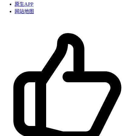
原生APP
网站地图