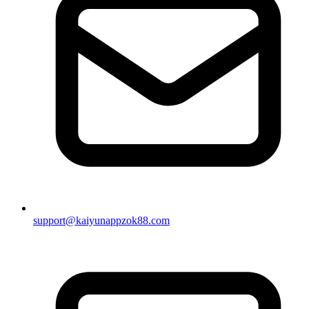
support@kaiyunappzok88.com