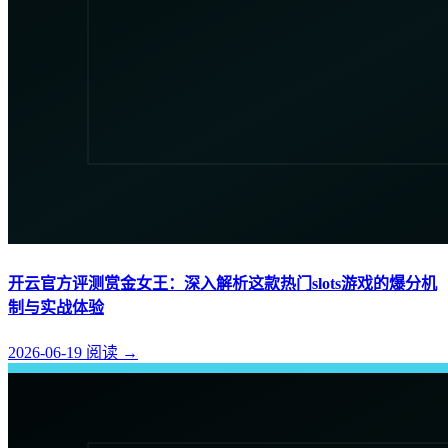
开云官方评测赏金女王：深入解析这款热门slots游戏的爆分机
制与实战体验
2026-06-19
阅读
→