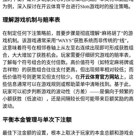
为例，深入探讨在开云体育平台进行Slots游戏时的投注策略。
理解游戏机制与赔率表
在制定任何下注策略前，首要步骤是彻底理解“麻将胡了”的游
戏机制。该游戏通常采用“WAYS”获胜系统而非传统的“线”，
这意味着符号在相邻卷轴上从左至右连续出现即可形成获胜组
合，大大增加了获胜机会。玩家需要仔细研究游戏的赔率表，
了解每个符号组合的支付倍数。高价值符号（如特定麻将牌或
吉祥物）的获胜组合往往支付更高，但出现频率相对较低；而
低价值符号则更常见但支付较少。在
开云体育官方网站
上，这
些信息通常可以在游戏规则或帮助菜单中清晰找到。基于此，
玩家可以初步判断游戏的波动性（方差）——是偏向于频繁的
小额获胜（低波动），还是间隔较长但可能带来巨额奖励的高
波动。
平衡本金管理与单次下注额
最佳下注金额的设置，根本上取决于玩家的本金总额和游戏会