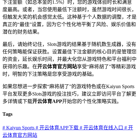
下注金额（如总本金的1.5%）时，您的游戏体验时长和满意
度最高。或者，当您使用最低下注额时，虽然游戏时间很长，
但触发大奖的机会感觉太低。这种基于个人数据的调整，才是
真正的“最佳”设置，因为它个性化地平衡了风险、娱乐价值和
潜在的财务结果。
最后，请始终记住，Slots游戏的结果基于随机数生成器，没有
任何策略能保证获胜。设置最佳下注金额的核心目的是管理您
的资金，延长娱乐时间，并最大化您从游戏特色和平台福利中
获得的乐趣。在
开云体育官方网站
享受“麻将胡了”等精彩游戏
时，明智的下注策略是您享受游戏的基础。
如果您想进一步探索“麻将胡了”的游戏特色或在Kaiyun Sports
平台发现更多Slots游戏的投注技巧，建议立即访问平台了解更
多详情或下载
开云体育APP
开始您的个性化策略实践。
Tags
# Kaiyun Sports
# 开云体育APP下载
# 开云体育在线入口
# 开
云体育官方网站