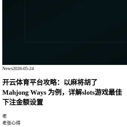
News
2026-05-24
开云体育平台攻略：以麻将胡了
Mahjong Ways 为例，详解slots游戏最佳
下注金额设置
老
老张心得