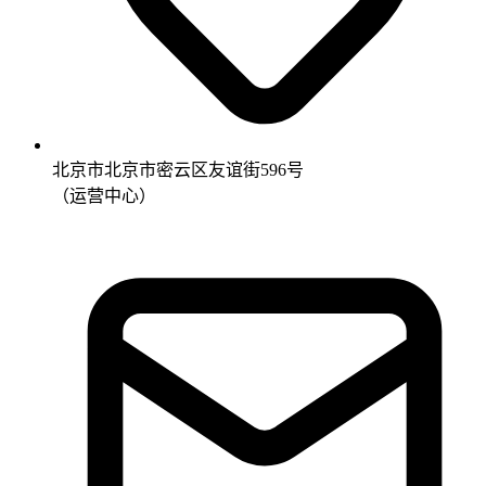
北京市北京市密云区友谊街596号
（运营中心）