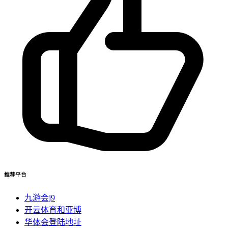
推荐平台
九游会j9
开云体育和亚博
华体会登陆地址