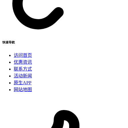
快速导航
访问首页
优惠资讯
联系方式
活动新闻
原生APP
网站地图