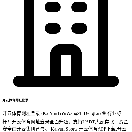
开云体育网址登录
开云体育网址登录 (KaiYunTiYuWangZhiDengLu) ⚽ 行业标
杆！开云体育网址登录全面升级，支持USDT大额存取，资金
安全由开云集团背书。 Kaiyun Sports,开云体育APP下载,开云