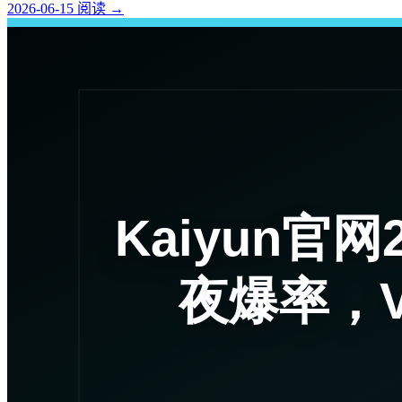
2026-06-15
阅读
→