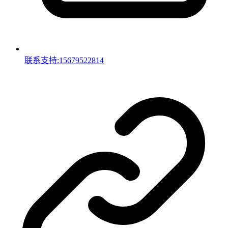
联系支持:15679522814