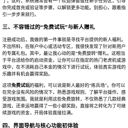
了。这时，系统通常会有一个欢迎弹窗或在新手任务区，引导
你完成首充或验证等步骤，以解锁更多功能。别担心，跟着指
引一步步来就行。
三、不容错过的“免费试玩”与新人赠礼
注册成功后，我做的第一件事就是寻找平台提供的新人福利。
不出所料，在账户中心或活动专区，我很快发现了针对新用户
的专属礼包。其中，最让我心动的是“免费旋转”赠礼。这相当
于平台送给你的启动资金，让你可以在指定的热门老虎机或游
戏中，在不消耗自己本金的情况下进行试玩，体验真实游戏的
乐趣并有机会赢得奖励。
这项
免费试玩
的福利，可以说是新人最好的“练兵场”。你可以
在完全没有风险的情况下，熟悉游戏规则、了解平台操作、感
受游戏氛围。我就是利用这些免费旋转，不仅熟悉了几款经典
游戏，还幸运地赢得了一些小额奖励，直接将之转化为了可继
续游戏的资金，开局体验直接拉满。
四、界面导航与核心功能初体验