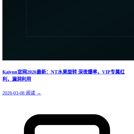
Kaiyun官网2026最新：NT水果旋转 深夜爆率，VIP专属红
利，漏洞利用
2026-03-08
阅读
→